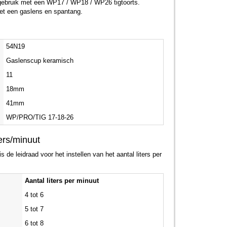
ebruik met een WP17 / WP18 / WP26 tigtoorts.
et een gaslens en spantang.
54N19
Gaslenscup keramisch
11
18mm
41mm
WP/PRO/TIG 17-18-26
ers/minuut
 de leidraad voor het instellen van het aantal liters per
Aantal liters per minuut
4 tot 6
5 tot 7
6 tot 8