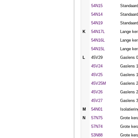
54N15
Standaar
54N14
Standaar
54N19
Standaar
K
54N17L
Lange ke
54N16L
Lange ke
54N15L
Lange ke
L
45V29
Gaslens 
45V24
Gaslens 
45V25
Gaslens 
45V25M
Gaslens 
45V26
Gaslens 
45V27
Gaslens 
M
54N01
Isolatieri
N
57N75
Grote ker
57N74
Grote ker
53N88
Grote ker