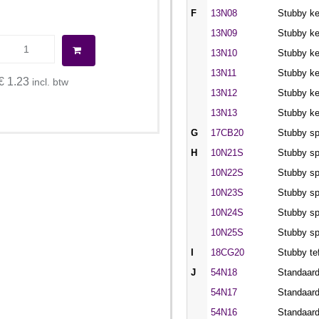
F
13N08
Stubby k
13N09
Stubby k
13N10
Stubby k
13N11
Stubby k
€ 1.23
incl. btw
13N12
Stubby k
13N13
Stubby k
G
17CB20
Stubby sp
H
10N21S
Stubby sp
10N22S
Stubby sp
10N23S
Stubby sp
10N24S
Stubby sp
10N25S
Stubby sp
I
18CG20
Stubby te
J
54N18
Standaar
54N17
Standaar
54N16
Standaar