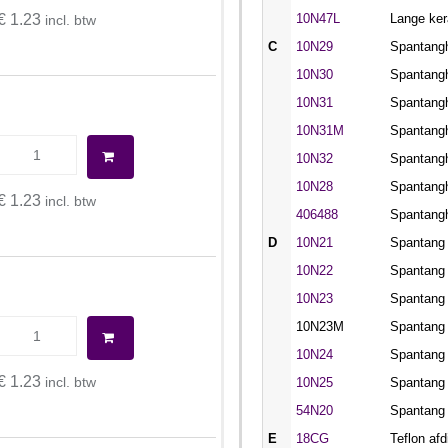
€ 1.23
10N47L
Lange ke
incl. btw
C
10N29
Spantangh
10N30
Spantangh
10N31
Spantangh
10N31M
Spantangh
10N32
Spantangh
10N28
Spantangh
€ 1.23
incl. btw
406488
Spantangh
D
10N21
Spantang 
10N22
Spantang 
10N23
Spantang 
10N23M
Spantang 
10N24
Spantang 
€ 1.23
incl. btw
10N25
Spantang 
54N20
Spantang 
E
18CG
Teflon afd