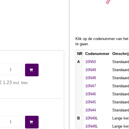
Klik op de codenummer van het a
te gaan.
NR
Codenummer
Omschrij
A
10N50
Standaar
10N49
Standaar
10N48
Standaar
€ 1.23
incl. btw
10N47
Standaar
10N46
Standaar
10N45
Standaar
10N44
Standaar
B
10N49L
Lange ke
10N48L
Lange ke