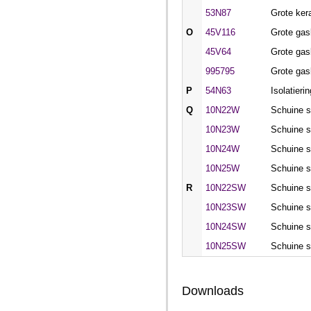
53N87
Grote ker
O
45V116
Grote gas
45V64
Grote gas
995795
Grote gas
P
54N63
Isolatieri
Q
10N22W
Schuine s
10N23W
Schuine s
10N24W
Schuine s
10N25W
Schuine s
R
10N22SW
Schuine s
10N23SW
Schuine s
10N24SW
Schuine s
10N25SW
Schuine s
Downloads