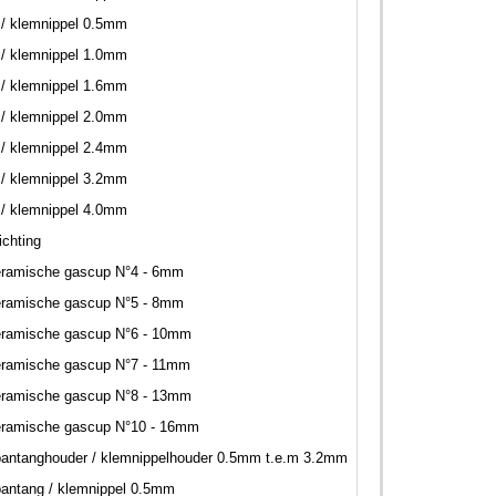
/ klemnippel 0.5mm
/ klemnippel 1.0mm
/ klemnippel 1.6mm
/ klemnippel 2.0mm
/ klemnippel 2.4mm
/ klemnippel 3.2mm
/ klemnippel 4.0mm
ichting
eramische gascup N°4 - 6mm
eramische gascup N°5 - 8mm
eramische gascup N°6 - 10mm
eramische gascup N°7 - 11mm
eramische gascup N°8 - 13mm
eramische gascup N°10 - 16mm
antanghouder / klemnippelhouder 0.5mm t.e.m 3.2mm
antang / klemnippel 0.5mm