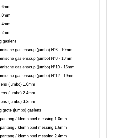
1.6mm
2.0mm
2.4mm
3.2mm
ng gaslens
amische gaslenscup (jumbo) N°6 - 10mm
amische gaslenscup (jumbo) N°8 - 13mm
amische gaslenscup (jumbo) N°10 - 16mm
amische gaslenscup (jumbo) N°12 - 19mm
lens (jumbo) 1.6mm
lens (jumbo) 2.4mm
lens (jumbo) 3.2mm
ng grote (jumbo) gaslens
pantang / klemnippel messing 1.0mm
pantang / klemnippel messing 1.6mm
pantang / klemnippel messing 2.4mm