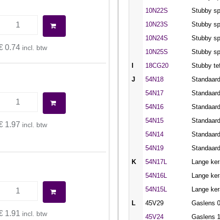
10N22S
Stubby sp
10N23S
Stubby sp
10N24S
Stubby sp
€ 0.74
incl. btw
10N25S
Stubby sp
I
18CG20
Stubby te
J
54N18
Standaar
54N17
Standaar
54N16
Standaar
54N15
Standaar
€ 1.97
incl. btw
54N14
Standaar
54N19
Standaar
K
54N17L
Lange ke
54N16L
Lange ke
54N15L
Lange ke
L
45V29
Gaslens 
€ 1.91
incl. btw
45V24
Gaslens 