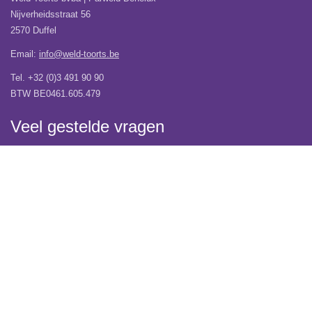
Nijverheidsstraat 56
2570 Duffel
Email:
info@weld-toorts.be
Tel. +32 (0)3 491 90 90
BTW BE0461.605.479
Veel gestelde vragen
Wij verhuizen!
Over Weld-Toorts | Parweld Benelux
Verzending
Contacteer ons
Vacatures
Garantie
Algemene Voorwaarden
Privacy Verklaring
Copyright