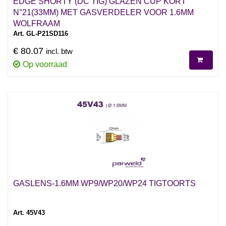
EDGE SHORTY (DC TIG) GLAZEN CUP KORT
N°21(33MM) MET GASVERDELER VOOR 1.6MM
WOLFRAAM
Art. GL-P21SD116
€ 80.07
incl. btw
Op voorraad
GASLENS-1.6MM WP9/WP20/WP24 TIGTOORTS
Art. 45V43