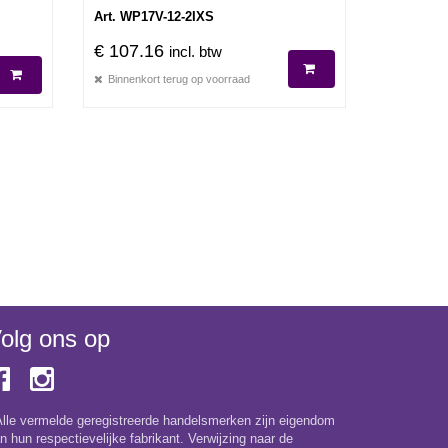
Art. WP17V-12-2IXS
€ 107.16
incl. btw
Binnenkort terug op voorraad
olg ons op
Alle vermelde geregistreerde handelsmerken zijn eigendom
n hun respectievelijke fabrikant. Verwijzing naar de