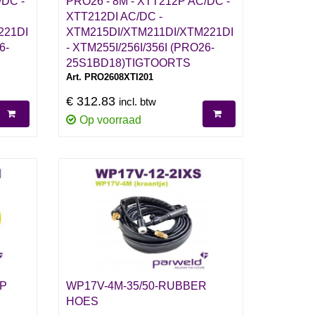
/DC -
PRO26 - 8M - XTT212P AC/DC -
XTT212DI AC/DC -
221DI
XTM215DI/XTM211DI/XTM221DI
6-
- XTM255I/256I/356I (PRO26-
25S1BD18)TIGTOORTS
Art. PRO2608XTI201
€ 312.83
incl. btw
Op voorraad
VP
WP17V-4M-35/50-RUBBER
HOES