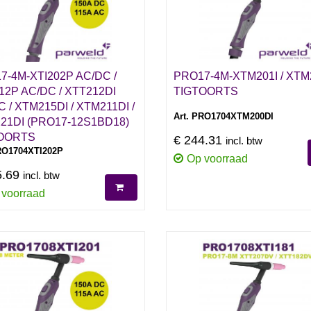
7-4M-XTI202P AC/DC /
PRO17-4M-XTM201I / XTM
12P AC/DC / XTT212DI
TIGTOORTS
 / XTM215DI / XTM211DI /
Art. PRO1704XTM200DI
21DI (PRO17-12S1BD18)
OORTS
€ 244.31
incl. btw
RO1704XTI202P
Op voorraad
5.69
incl. btw
 voorraad