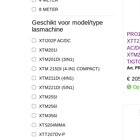
4 METER
8 METER
Geschikt voor model/type
lasmachine
PRO1
XTI202P AC/DC
XTT2
AC/DC
XTM201I
XTM2
XTM201DI (3IN1)
TIGT
Art. P
XTM 215DI (4-IN1 COMPACT)
XTM211DI (4IN1)
€ 20
Op
XTM221DI (5IN1)
XTM255I
XTM256I
XTM356I
XTS204MMA
XTT207DV-P