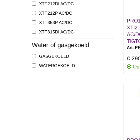
XTT212DI AC/DC
XTT212P AC/DC
PRO1
XTT353P AC/DC
XTI21
XTT315DI AC/DC
AC/D
TIGT
Water of gasgekoeld
Art. P
GASGEKOELD
€ 29
WATERGEKOELD
Op