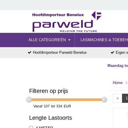
ALLE CATEGORIEËN
LASMACHINES & TOEBE
Hoofdimporteur Parweld Benelux
Eigen s
Maandag tot
Home
Filteren op prijs
«
1
Vanaf
107
tot
334
EUR
Lengte Lastoorts