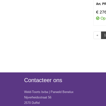
Art. P
€ 27
Op
«
1
Contacteer ons
Weld-Toorts bvba | Parweld Benelux
Nijverheidsstraat 56
2570 Duffel