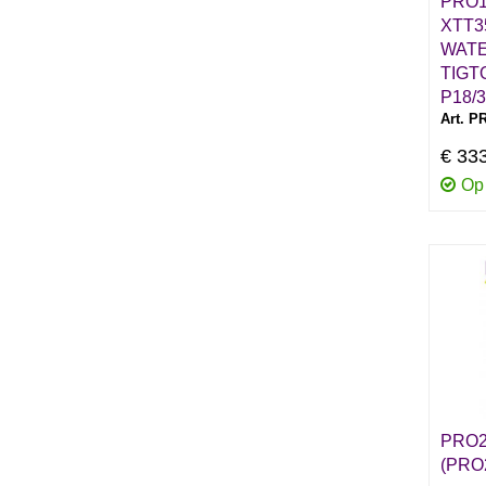
PRO1
XTT3
WAT
TIGT
P18/
Art. P
€ 33
Op
PRO2
(PRO