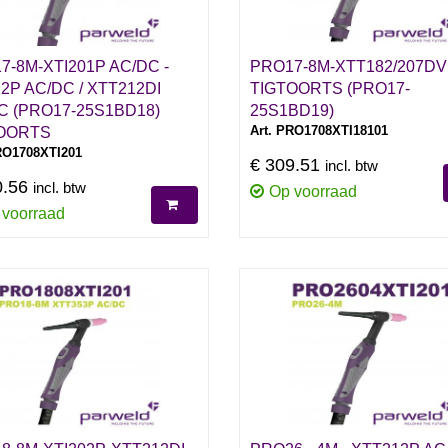
7-8M-XTI201P AC/DC -
PRO17-8M-XTT182/207D
2P AC/DC / XTT212DI
TIGTOORTS (PRO17-
C (PRO17-25S1BD18)
25S1BD19)
Art. PRO1708XTI18101
OORTS
RO1708XTI201
€ 309.51
incl. btw
0.56
incl. btw
Op voorraad
 voorraad