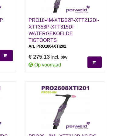
VP
PRO18-4M-XTI202P-XTT212DI-
XTT353P-XTT315DI
WATERGEKOELDE
TIGTOORTS
Art. PRO1804XTI202
€ 275.13
incl. btw
Op voorraad