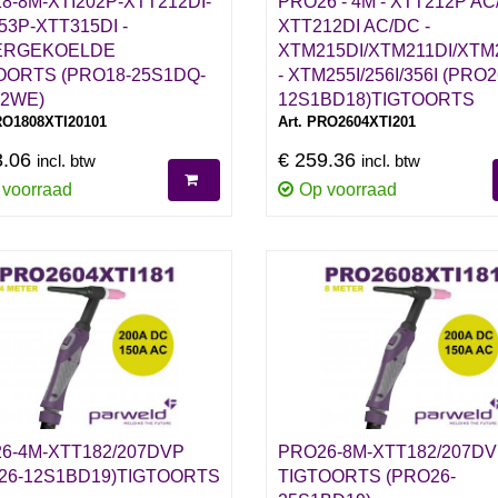
8-8M-XTI202P-XTT212DI-
PRO26 - 4M - XTT212P AC
53P-XTT315DI -
XTT212DI AC/DC -
ERGEKOELDE
XTM215DI/XTM211DI/XTM
OORTS (PRO18-25S1DQ-
- XTM255I/256I/356I (PRO2
32WE)
12S1BD18)TIGTOORTS
RO1808XTI20101
Art. PRO2604XTI201
3.06
€ 259.36
incl. btw
incl. btw
 voorraad
Op voorraad
6-4M-XTT182/207DVP
PRO26-8M-XTT182/207D
26-12S1BD19)TIGTOORTS
TIGTOORTS (PRO26-