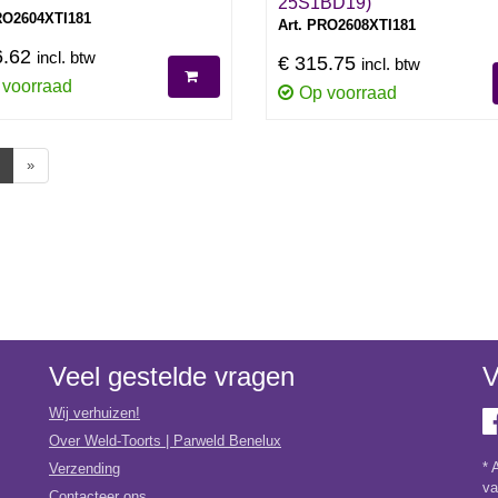
25S1BD19)
RO2604XTI181
Art. PRO2608XTI181
6.62
incl. btw
€ 315.75
incl. btw
 voorraad
Op voorraad
»
Veel gestelde vragen
V
Wij verhuizen!
Over Weld-Toorts | Parweld Benelux
* 
Verzending
va
Contacteer ons