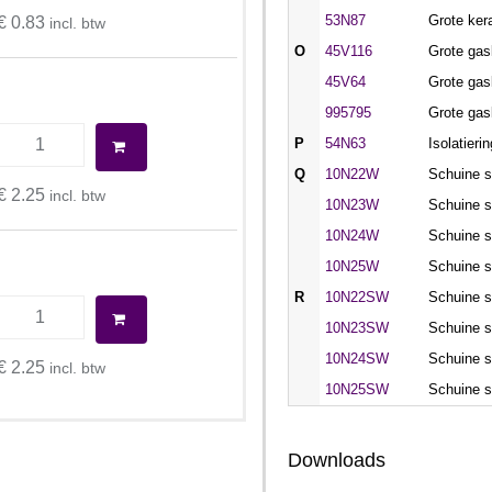
53N87
Grote ker
€ 0.83
incl. btw
O
45V116
Grote gas
45V64
Grote gas
995795
Grote gas
P
54N63
Isolatieri
Q
10N22W
Schuine s
€ 2.25
incl. btw
10N23W
Schuine s
10N24W
Schuine s
10N25W
Schuine s
R
10N22SW
Schuine s
10N23SW
Schuine s
10N24SW
Schuine s
€ 2.25
incl. btw
10N25SW
Schuine s
Downloads