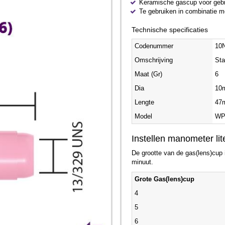
Keramische gascup voor gebru
Te gebruiken in combinatie 
Technische specificaties
Codenummer
10
Omschrijving
Sta
Maat (Gr)
6
Dia
10
Lengte
47
Model
WP
Instellen manometer lit
De grootte van de gas(lens)cup is
minuut.
Grote Gas(lens)cup
4
5
6