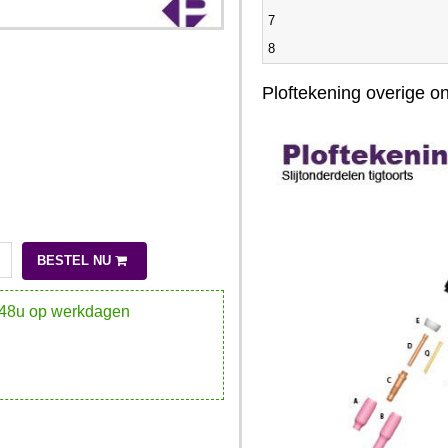
7
8
Ploftekening overige 
BESTEL NU
-48u op werkdagen