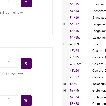
54N15
Standaar
54N14
Standaar
€ 1.33
incl. btw
54N19
Standaar
K
54N17L
Lange ke
54N16L
Lange ke
54N15L
Lange ke
L
45V29
Gaslens 
45V24
Gaslens 
45V25
Gaslens 
45V25M
Gaslens 
45V26
Gaslens 
€ 0.74
incl. btw
45V27
Gaslens 
M
54N01
Isolatieri
N
57N75
Grote ker
57N74
Grote ker
53N88
Grote ker