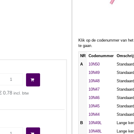
Klik op de codenummer van het a
te gaan.
NR
Codenummer
Omschrij
A
10N50
Standaar
10N49
Standaar
10N48
Standaar
10N47
Standaar
€ 0.78
incl. btw
10N46
Standaar
10N45
Standaar
10N44
Standaar
B
10N49L
Lange ke
10N48L
Lange ke