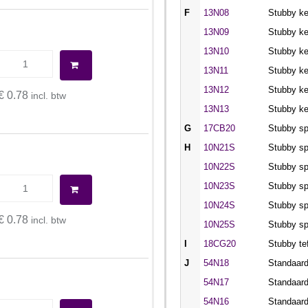
F
13N08
Stubby k
13N09
Stubby k
13N10
Stubby k
13N11
Stubby k
13N12
Stubby k
€ 0.78
incl. btw
13N13
Stubby k
G
17CB20
Stubby sp
H
10N21S
Stubby sp
10N22S
Stubby sp
10N23S
Stubby sp
10N24S
Stubby sp
€ 0.78
incl. btw
10N25S
Stubby sp
I
18CG20
Stubby te
J
54N18
Standaar
54N17
Standaar
54N16
Standaar