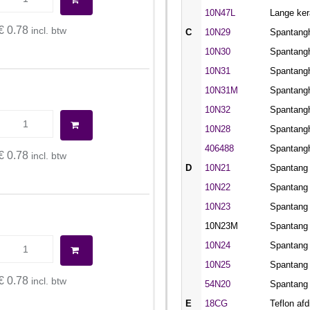
10N47L
Lange ke
€ 0.78
incl. btw
C
10N29
Spantangh
10N30
Spantangh
10N31
Spantangh
10N31M
Spantangh
10N32
Spantangh
10N28
Spantangh
406488
Spantangh
€ 0.78
incl. btw
D
10N21
Spantang 
10N22
Spantang 
10N23
Spantang 
10N23M
Spantang 
10N24
Spantang 
10N25
Spantang 
€ 0.78
incl. btw
54N20
Spantang 
E
18CG
Teflon afd