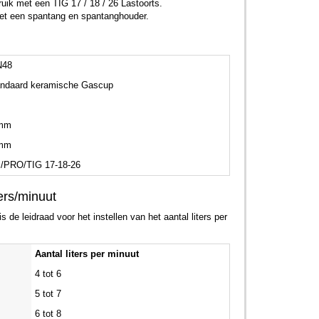
ik met een TIG 17 / 18 / 26 Lastoorts.
met een spantang en spantanghouder.
N48
ndaard keramische Gascup
mm
mm
/PRO/TIG 17-18-26
ers/minuut
 de leidraad voor het instellen van het aantal liters per
Aantal liters per minuut
4 tot 6
5 tot 7
6 tot 8