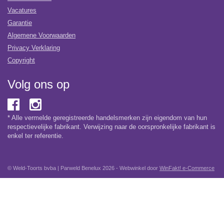
Vacatures
Garantie
Algemene Voorwaarden
Privacy Verklaring
Copyright
Volg ons op
* Alle vermelde geregistreerde handelsmerken zijn eigendom van hun
respectievelijke fabrikant. Verwijzing naar de oorspronkelijke fabrikant is
enkel ter referentie.
© Weld-Toorts bvba | Parweld Benelux 2026 - Webwinkel door
WinFakt! e-Commerce