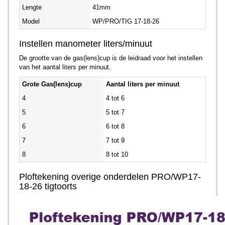
Lengte
41mm
Model
WP/PRO/TIG 17-18-26
Instellen manometer liters/minuut
De grootte van de gas(lens)cup is de leidraad voor het instellen
van het aantal liters per minuut.
Grote Gas(lens)cup
Aantal liters per minuut
4
4 tot 6
5
5 tot 7
6
6 tot 8
7
7 tot 9
8
8 tot 10
Ploftekening overige onderdelen PRO/WP17-
18-26 tigtoorts