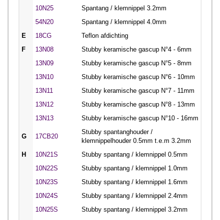
10N25
Spantang / klemnippel 3.2mm
54N20
Spantang / klemnippel 4.0mm
E
18CG
Teflon afdichting
F
13N08
Stubby keramische gascup N°4 - 6mm
13N09
Stubby keramische gascup N°5 - 8mm
13N10
Stubby keramische gascup N°6 - 10mm
13N11
Stubby keramische gascup N°7 - 11mm
13N12
Stubby keramische gascup N°8 - 13mm
13N13
Stubby keramische gascup N°10 - 16mm
Stubby spantanghouder /
G
17CB20
klemnippelhouder 0.5mm t.e.m 3.2mm
H
10N21S
Stubby spantang / klemnippel 0.5mm
10N22S
Stubby spantang / klemnippel 1.0mm
10N23S
Stubby spantang / klemnippel 1.6mm
10N24S
Stubby spantang / klemnippel 2.4mm
10N25S
Stubby spantang / klemnippel 3.2mm