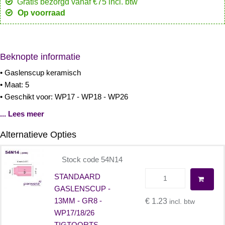
Gratis bezorgd vanaf €75 incl. btw
Op voorraad
Beknopte informatie
• Gaslenscup keramisch
• Maat: 5
• Geschikt voor: WP17 - WP18 - WP26
... Lees meer
Alternatieve Opties
Stock code 54N14
STANDAARD
GASLENSCUP -
13MM - GR8 -
€ 1.23
incl. btw
WP17/18/26
TIGTOORTS