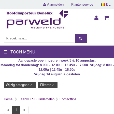
Aanmelden
Klantenservice
BE
TOON MENU
Aangepaste openingsuren week 3 & 10 augustus:
Maandag tot donderdag: 8.00u - 12.00u | 12.45u - 17.00u. Vrijdag: 8.00u -
12.00u | 12.45u - 16.30u
Vrijdag 14 augustus gesloten
Wijzig categorie
Filteren
Home
Esab® ESB Onderdelen
Contacttips
«
1
»