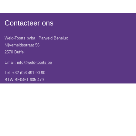
Contacteer ons
Weld-Toorts bvba | Parweld Benelux
Nijverheidsstraat 56
2570 Duffel
Email:
info@weld-toorts.be
Tel. +32 (0)3 491 90 90
BTW BE0461.605.479
Veel gestelde vragen
Wij verhuizen!
Over Weld-Toorts | Parweld Benelux
Verzending
Contacteer ons
Vacatures