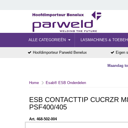
ALLE CATEGORIEËN
LASMACHINES & TOEBE
Hoofdimporteur Parweld Benelux
Eigen s
Maandag tot
Home
Esab® ESB Onderdelen
ESB CONTACTTIP CUCRZR M8 
PSF400/405
Art. 468-502-004