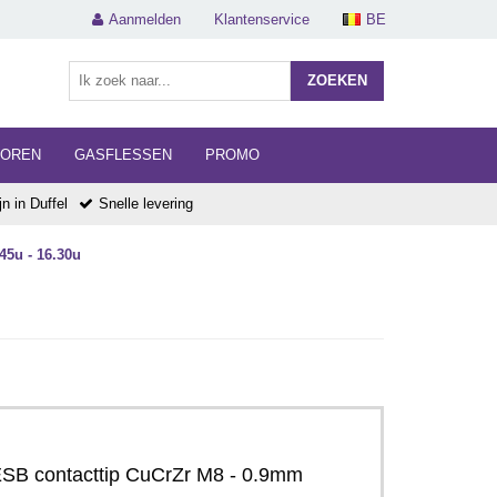
Aanmelden
Klantenservice
BE
ZOEKEN
HOREN
GASFLESSEN
PROMO
n in Duffel
Snelle levering
45u - 16.30u
ESB contacttip CuCrZr M8 - 0.9mm