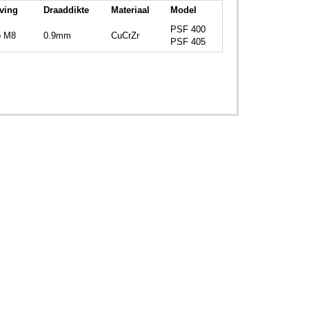
ving
Draaddikte
Materiaal
Model
PSF 400
p M8
0.9mm
CuCrZr
PSF 405