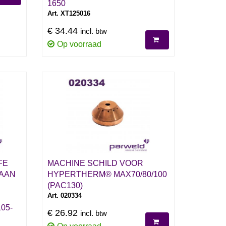
1650
Art. XT125016
€ 34.44
incl. btw
Op voorraad
FE
MACHINE SCHILD VOOR
 AAN
HYPERTHERM® MAX70/80/100
(PAC130)
Art. 020334
05-
€ 26.92
incl. btw