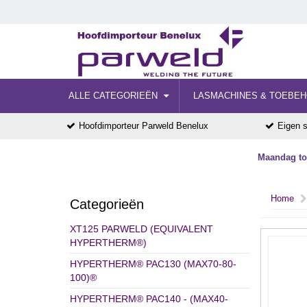
ALLE CATEGORIEËN
LASMACHINES & TOEBE
Hoofdimporteur Parweld Benelux
Eigen s
Maandag tot
Home
Categorieën
XT125 PARWELD (EQUIVALENT
HYPERTHERM®)
HYPERTHERM® PAC130 (MAX70-80-
100)®
HYPERTHERM® PAC140 - (MAX40-