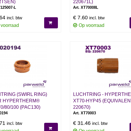
TSEN)
220671L)
T125007-L
Art. XT70008L
.64
€ 7.60
incl. btw
incl. btw
 voorraad
Op voorraad
TRING (SWIRL RING)
LUCHTRING - HYPERTH
R HYPERTHERM®
XT70-HYP45 (EQUIVALEN
0/80/100 (PAC130)
220670)
20194
Art. XT70003
.71
€ 31.46
incl. btw
incl. btw
 voorraad
Op voorraad