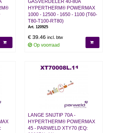
A
GASVERDELER 40-80A
RM®
HYPERTHERM® POWERMAX
0
1000 - 12500 - 1650 - 1100 (T60-
T80-T100-RT80)
Art. 120925
€ 39.46
incl. btw
Op voorraad
LANGE SNIJTIP 70A -
MAX
HYPERTHERM® POWERMAX
:
45 - PARWELD XTY70 (EQ: