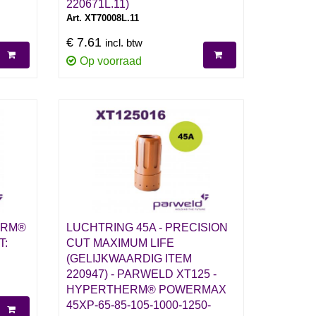
220671L.11)
Art. XT70008L.11
€ 7.61
incl. btw
Op voorraad
ERM®
LUCHTRING 45A - PRECISION
T:
CUT MAXIMUM LIFE
(GELIJKWAARDIG ITEM
220947) - PARWELD XT125 -
HYPERTHERM® POWERMAX
45XP-65-85-105-1000-1250-