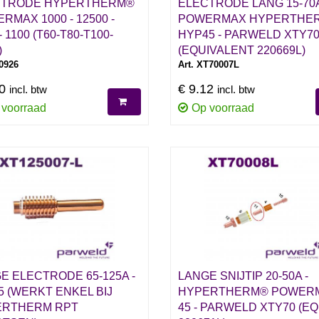
CTRODE HYPERTHERM®
ELECTRODE LANG 15-70
RMAX 1000 - 12500 -
POWERMAX HYPERTHE
- 1100 (T60-T80-T100-
HYP45 - PARWELD XTY7
)
(EQUIVALENT 220669L)
20926
Art. XT70007L
20
€ 9.12
incl. btw
incl. btw
 voorraad
Op voorraad
E ELECTRODE 65-125A -
LANGE SNIJTIP 20-50A -
5 (WERKT ENKEL BIJ
HYPERTHERM® POWER
ERTHERM RPT
45 - PARWELD XTY70 (EQ