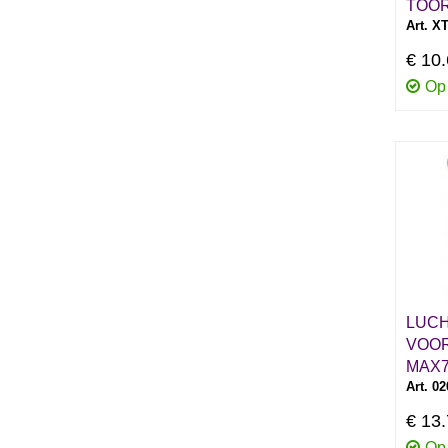
TOOR
Art. X
€ 10
Op
LUCH
VOO
MAX7
Art. 0
€ 13
Op