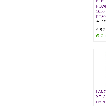
ELE
POWE
1650 
RT80
Art. 1
€ 8.
Op
LANG
XT12
HYP