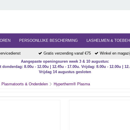
HOREN
PERSOONLIJKE BESCHERMING
LASHELMEN & TOEBE
ervicedienst
Gratis verzending vanaf €75
Winkel en magazij
Aangepaste openingsuren week 3 & 10 augustus:
 donderdag: 8.00u - 12.00u | 12.45u - 17.00u. Vrijdag: 8.00u - 12.00u | 12.
Vrijdag 14 augustus gesloten
Plasmatoorts & Onderdelen
Hypertherm® Plasma