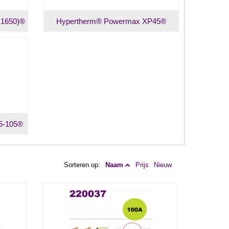
x1650)®
Hypertherm® Powermax XP45®
5-105®
Sorteren op:
Naam
Prijs
Nieuw