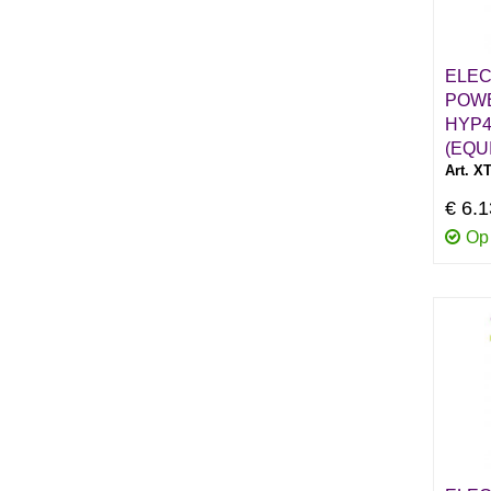
ELEC
POW
HYP4
(EQU
Art. X
€ 6.
Op