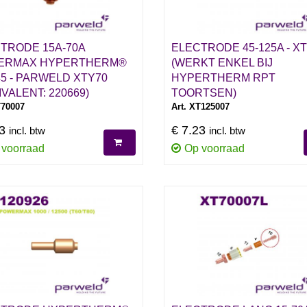
TRODE 15A-70A
ELECTRODE 45-125A - XT
ERMAX HYPERTHERM®
(WERKT ENKEL BIJ
5 - PARWELD XTY70
HYPERTHERM RPT
IVALENT: 220669)
TOORTSEN)
T70007
Art. XT125007
13
€ 7.23
incl. btw
incl. btw
 voorraad
Op voorraad