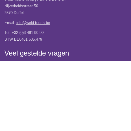
Nijverheidsstraat 56
2570 Duffel
Email:
info@weld-toorts.be
Tel. +32 (0)3 491 90 90
BTW BE0461.605.479
Veel gestelde vragen
Wij verhuizen!
Over Weld-Toorts | Parweld Benelux
Verzending
Contacteer ons
Vacatures
Garantie
Algemene Voorwaarden
Privacy Verklaring
Copyright