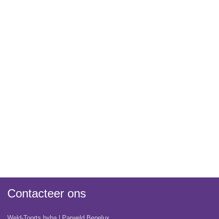
Contacteer ons
Weld-Toorts bvba | Parweld Benelux