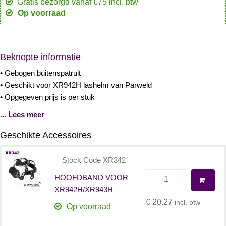
Gratis bezorgd vanaf €75 incl. btw
Op voorraad
Beknopte informatie
• Gebogen buitenspatruit
• Geschikt voor XR942H lashelm van Parweld
• Opgegeven prijs is per stuk
... Lees meer
Geschikte Accessoires
Stock Code XR342
HOOFDBAND VOOR
XR942H/XR943H
€ 20.27
incl. btw
Op voorraad